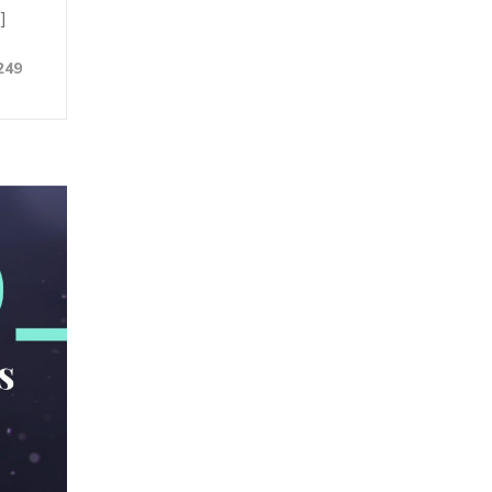
]
249