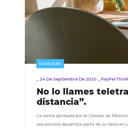
IGUALDAD
_
24 De Septiembre De 2020
_
PayPerThin
No lo llames teletr
distancia”.
La norma aprobada por el Consejo de Ministros
una persona desarrolle parte de su tarea en c