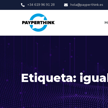
+34 619 96 91 28
hola@payperthink.es
H
Etiqueta: igu