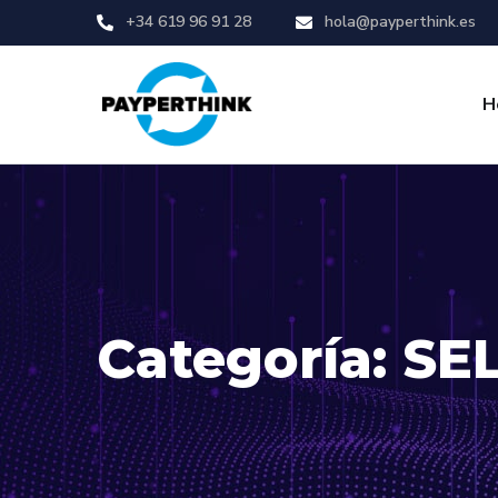
+34 619 96 91 28
hola@payperthink.es
H
Categoría: S