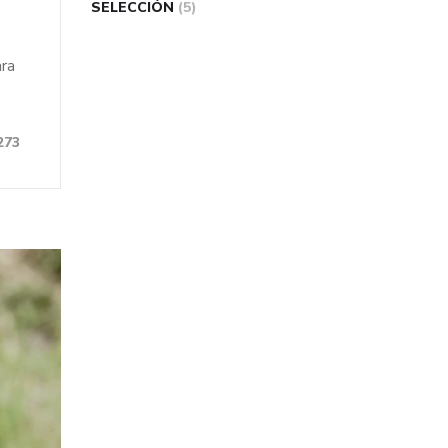
SELECCIÓN
(5)
ara
273