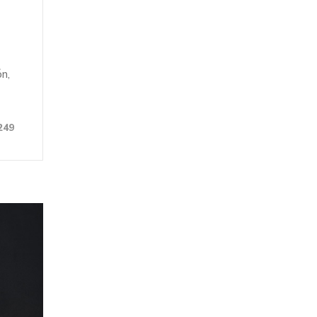
ón,
249