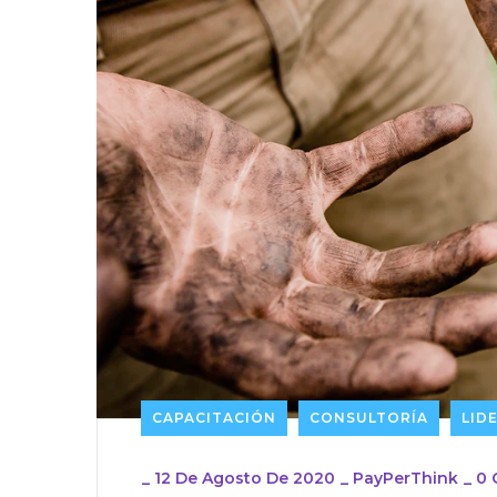
CAPACITACIÓN
CONSULTORÍA
LID
_
12 De Agosto De 2020
_
PayPerThink
_
0 