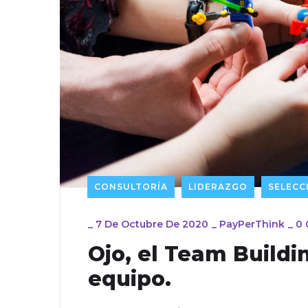
CONSULTORÍA
LIDERAZGO
SELECC
_
7 De Octubre De 2020
_
PayPerThink
_
0 
Ojo, el Team Build
equipo.