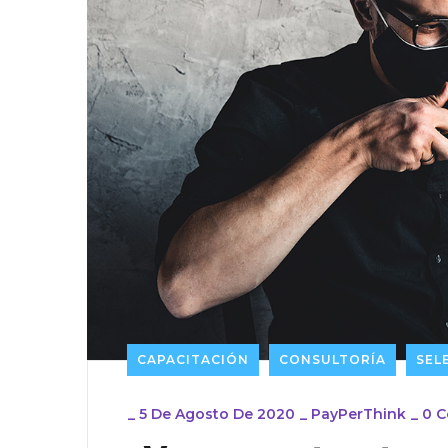
CAPACITACIÓN
CONSULTORÍA
SEL
_
5 De Agosto De 2020
_
PayPerThink
_
0 C